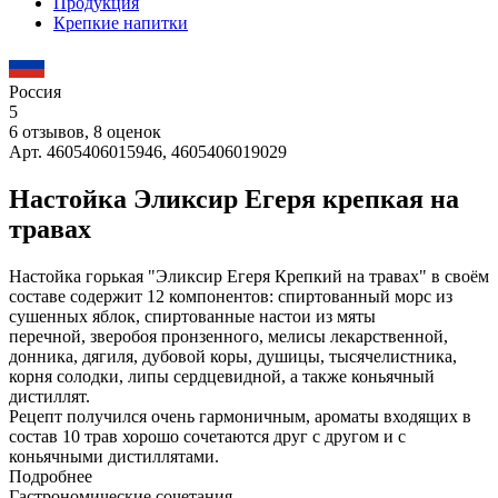
Продукция
Крепкие напитки
Россия
5
6 отзывов, 8 оценок
Арт. 4605406015946, 4605406019029
Настойка Эликсир Егеря крепкая на
травах
Настойка горькая "Эликсир Егеря Крепкий на травах" в своём
составе содержит 12 компонентов: спиртованный морс из
сушенных яблок, спиртованные настои из мяты
перечной, зверобоя пронзенного, мелисы лекарственной,
донника, дягиля, дубовой коры, душицы, тысячелистника,
корня солодки, липы сердцевидной, а также коньячный
дистиллят.
Рецепт получился очень гармоничным, ароматы входящих в
состав 10 трав хорошо сочетаются друг с другом и с
коньячными дистиллятами.
Подробнее
Гастрономические сочетания