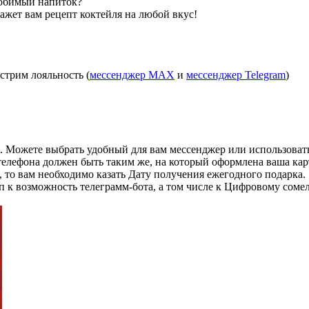
любимый напиток?
ажет вам рецепт коктейля на любой вкус!
стрим лояльность (
мессенджер МАХ
и
мессенджер Telegram
)
. Можете выбрать удобный для вам мессенджер или использовать
 телефона должен быть таким же, на который оформлена ваша ка
то вам необходимо казать Дату получения ежегодного подарка.
п к возможность телеграмм-бота, а том числе к Цифровому сомел