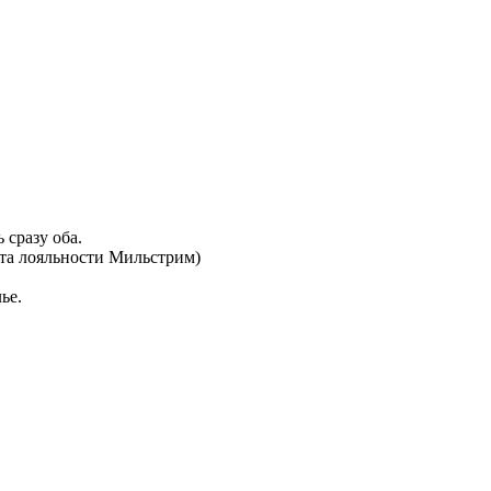
 сразу оба.
рта лояльности Мильстрим)
ье.