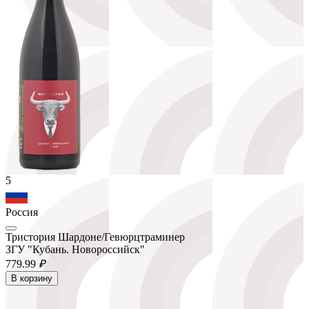
5
Россия
Тристория Шардоне/Гевюрцтраминер
ЗГУ "Кубань. Новороссийск"
779.
99
₽
В корзину