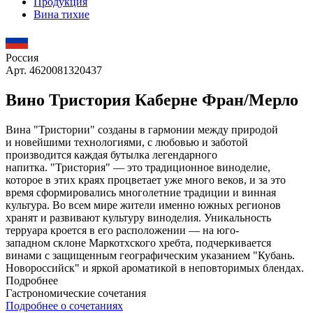
Продукция
Вина тихие
Россия
Арт. 4620081320437
Вино Тристория Каберне Фран/Мерло
Вина "Тристории" созданы в гармонии между природой
и новейшими технологиями, с любовью и заботой
производится каждая бутылка легендарного
напитка. "Тристория" — это традиционное виноделие,
которое в этих краях процветает уже много веков, и за это
время сформировались многолетние традиции и винная
культура. Во всем мире жители именно южных регионов
хранят и развивают культуру виноделия. Уникальность
терруара кроется в его расположении — на юго-
западном склоне Маркотхского хребта, подчеркивается
винами с защищенным географическим указанием "Кубань.
Новороссийск" и яркой ароматикой в неповторимых блендах.
Подробнее
Гастрономические сочетания
Подробнее о сочетаниях