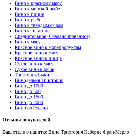
Вино к красному мясу
Вино к морской рыбе
Вино к пицце
Вино к рыбе
Вино к твёрдым сырам
Вино к телятине
Среднетельное (Сбалансированное)
Вино к мясу
Красное вино к морепродуктам
Красное вино к мясу
Красное вино к пицце
Сухое вино к мясу
Сухое вино к рыбе
Тристория Быки
Винодельня Тристория
Вино до 1000
Вино до 500
Вино до 1500
Вино до 2000
Вино из России
Отзывы покупателей
Ваш отзыв о напитке Вино Тристория Каберне Фран/Мерло