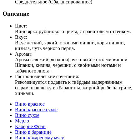
Среднетельное (Сбалансированное)
Описание
Цвет:
Вино ярко-рубинового цвета, с гранатовым оттенком.
Вкус:
Вкус лёгкий, яркий, с тонами вишни, коры вишни,
кизила, чуть чёрного перца.
Аромат:
Аромат свежий, ягодно-фруктовый с нотами вишни
Шпанки, кизила, черешни, с хвойными нотами и
табачного листа.
Гастрономические сочетания:
Рекомендуется подавать к твёрдым выдержанным
сырам, шашлыку из баранины, жирной рыбе на гриле,
хинкали.
Вино красное
Вино красное сухое
Вино сухое
Мерло
Каберне Фран
Вино к баранине
Вино к жареному мясу