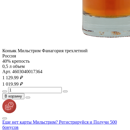
Коньяк Мильстрим Фанагория трехлетний
Россия
40% крепость
0,5 л объем
Арт. 4603040017364
1 129.
99
₽
1 019.
99
₽
В корзину
Еще нет карты Мильстрим? Регистрируйся и Получи 500
бонусов